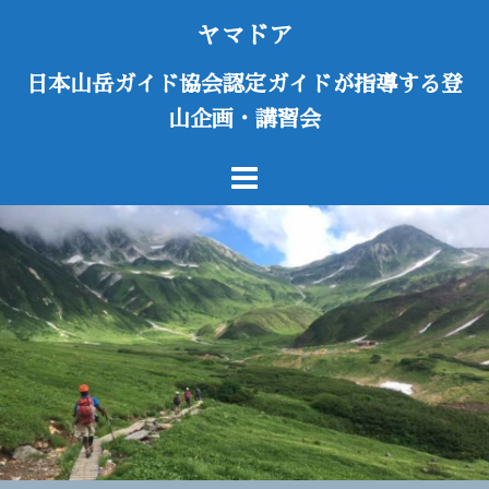
コ
ヤマドア
ン
テ
日本山岳ガイド協会認定ガイドが指導する登
ン
山企画・講習会
ツ
へ
ス
キ
ッ
プ