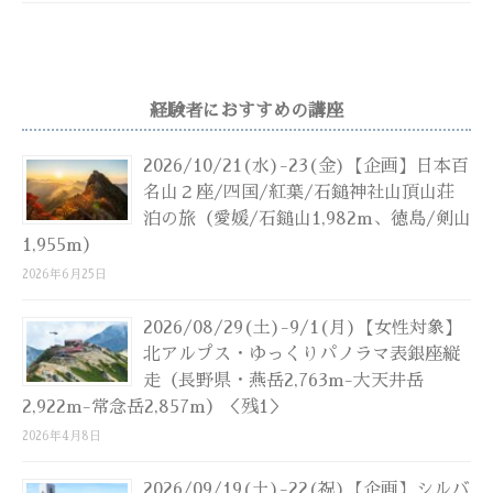
経験者におすすめの講座
2026/10/21(水)-23(金)【企画】日本百
名山２座/四国/紅葉/石鎚神社山頂山荘
泊の旅（愛媛/石鎚山1,982m、徳島/剣山
1,955m）
2026年6月25日
2026/08/29(土)-9/1(月)【女性対象】
北アルプス・ゆっくりパノラマ表銀座縦
走（長野県・燕岳2,763m-大天井岳
2,922m-常念岳2,857m）＜残1＞
2026年4月8日
2026/09/19(土)-22(祝)【企画】シルバ