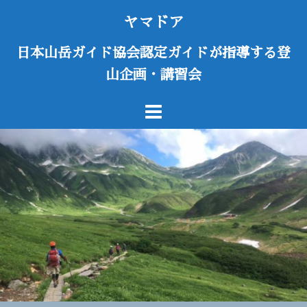
コ
ヤマドア
ン
テ
日本山岳ガイド協会認定ガイドが指導する登
ン
山企画・講習会
ツ
へ
ス
キ
ッ
プ