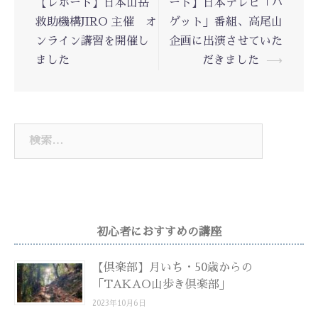
【レポート】日本山岳
ート】日本テレビ「バ
ナ
救助機構JIRO 主催 オ
ゲット」番組、高尾山
ビ
ンライン講習を開催し
企画に出演させていた
ゲ
ー
ました
だきました
⟶
シ
ョ
ン
検
索:
初心者におすすめの講座
【倶楽部】月いち・50歳からの
「TAKAO山歩き倶楽部」
2023年10月6日