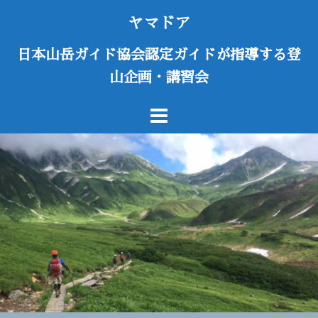
コ
ヤマドア
ン
テ
日本山岳ガイド協会認定ガイドが指導する登
ン
山企画・講習会
ツ
へ
ス
キ
ッ
プ