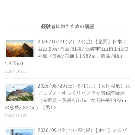
経験者におすすめの講座
2026/10/21(水)-23(金)【企画】日本百
名山２座/四国/紅葉/石鎚神社山頂山荘泊
の旅（愛媛/石鎚山1,982m、徳島/剣山
1,955m）
2026年6月25日
2026/08/29(土)-9/1(月)【女性対象】北
アルプス・ゆっくりパノラマ表銀座縦走
（長野県・燕岳2,763m-大天井岳2,922m-
常念岳2,857m）＜残1＞
2026年4月8日
2026/09/19(土)-22(祝)【企画】シルバ