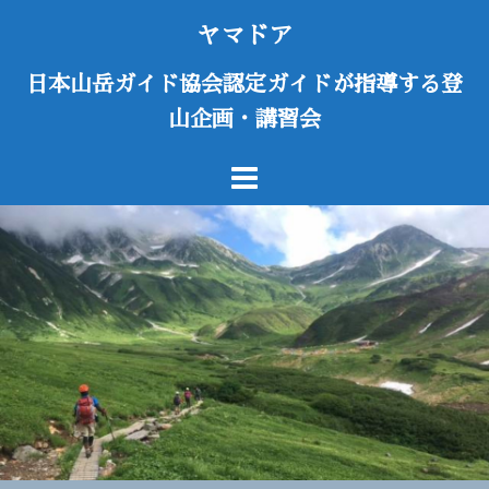
コ
ヤマドア
ン
テ
日本山岳ガイド協会認定ガイドが指導する登
ン
山企画・講習会
ツ
へ
ス
キ
ッ
プ