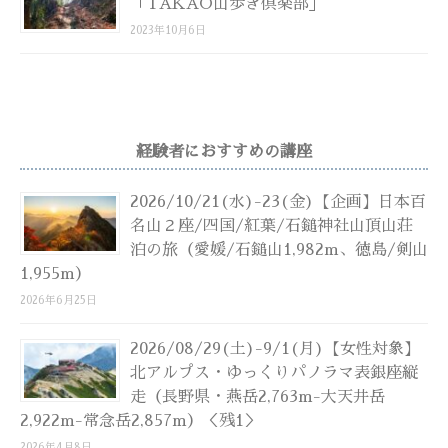
「TAKAO山歩き倶楽部」
2023年10月6日
経験者におすすめの講座
2026/10/21(水)-23(金)【企画】日本百
名山２座/四国/紅葉/石鎚神社山頂山荘
泊の旅（愛媛/石鎚山1,982m、徳島/剣山
1,955m）
2026年6月25日
2026/08/29(土)-9/1(月)【女性対象】
北アルプス・ゆっくりパノラマ表銀座縦
走（長野県・燕岳2,763m-大天井岳
2,922m-常念岳2,857m）＜残1＞
2026年4月8日