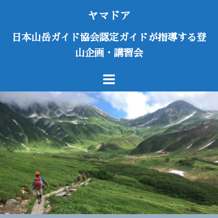
コ
ヤマドア
ン
テ
日本山岳ガイド協会認定ガイドが指導する登
ン
山企画・講習会
ツ
へ
ス
キ
ッ
プ