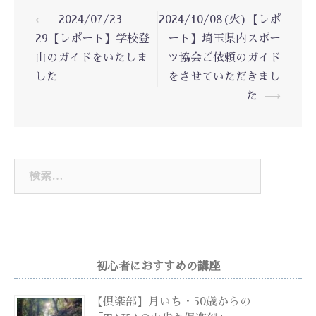
投
⟵
2024/07/23-
2024/10/08(火)【レポ
稿
29【レポート】学校登
ート】埼玉県内スポー
ナ
山のガイドをいたしま
ツ協会ご依頼のガイド
ビ
した
をさせていただきまし
ゲ
ー
た
⟶
シ
ョ
ン
検
索:
初心者におすすめの講座
【倶楽部】月いち・50歳からの