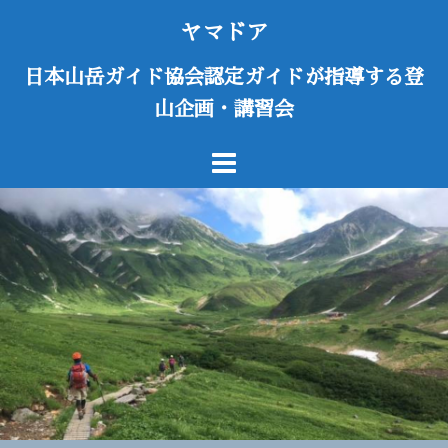
コ
ヤマドア
ン
テ
日本山岳ガイド協会認定ガイドが指導する登
ン
山企画・講習会
ツ
へ
ス
キ
ッ
プ