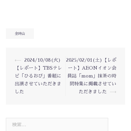
金時山
投
⟵
2024/10/08(火)
2025/02/01(土)【レポ
稿
【レポート】TBSテレ
ート】AEONイオン会
ナ
ビ「ひるおび」番組に
員誌「mom」抹茶の時
ビ
出演させていただきま
間特集に掲載させてい
ゲ
ー
した
ただきました
⟶
シ
ョ
ン
検
索: