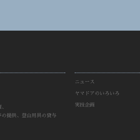
ニュース
ヤマドアのいろいろ
実技企画
催、
等の提供、登山用具の貸与