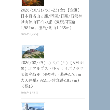
2026/10/21(水)-23(金)【企画】
日本百名山２座/四国/紅葉/石鎚神
社山頂山荘泊の旅（愛媛/石鎚山
1,982m、徳島/剣山1,955m）
2026年6月25日
2026/08/29(土)-9/1(月)【女性対
象】北アルプス・ゆっくりパノラマ
表銀座縦走（長野県・燕岳2,763m-
大天井岳2,922m-常念岳2,857m）
＜残1＞
2026年4月8日