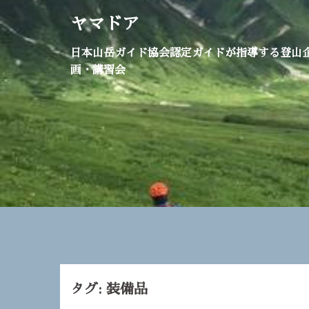
コ
ヤマドア
ン
テ
日本山岳ガイド協会認定ガイドが指導する登山
ン
画・講習会
ツ
へ
ス
キ
ッ
プ
タグ:
装備品