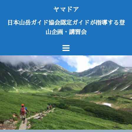
コ
ヤマドア
ン
テ
日本山岳ガイド協会認定ガイドが指導する登
ン
山企画・講習会
ツ
へ
ス
キ
ッ
プ