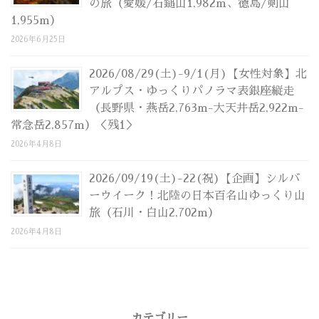
の旅（愛媛/石鎚山1,982m、徳島/剣山
1,955m）
2026年6月25日
2026/08/29(土)-9/1(月)【女性対象】北
アルプス・ゆっくりパノラマ表銀座縦走
（長野県・燕岳2,763m-大天井岳2,922m-
常念岳2,857m）＜残1＞
2026年4月8日
2026/09/19(土)-22(祝)【企画】シルバ
ーウイーク！北陸の日本百名山ゆっくり山
旅（石川・白山2,702m）
2026年4月8日
カテゴリー